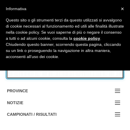
Top Menu
×
Informativa
Questo sito o gli strumenti terzi da questo utilizzati si avvalgono
di cookie necessari al funzionamento ed utili alle finalità illustrate
nella cookie policy. Se vuoi saperne di più o negare il consenso
Accedi / Registrati
a tutti o ad alcuni cookie, consulta la
cookie policy
.
Chiudendo questo banner, scorrendo questa pagina, cliccando
su un link o proseguendo la navigazione in altra maniera,
Contattaci
acconsenti all’uso dei cookie.
Cerca
PROVINCE
EDIZIONE:
NOTIZIE
BOLOGNA
NOTIZIE:
CAMPIONATI / RISULTATI
FERRARA
MA DA BO ?1?
Campionati e Risultati: