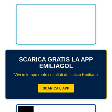
MODENA
SERIE D
NAZIONALI
PARMA
REGIONALI
ECCELLENZA
PIACENZA
PROMOZIONE
REGGIO EMILIA
PRIMA
Carica la tua Rosa
SECONDA
SCARICA GRATIS LA APP
TERZA
EMILIAGOL
JUNIORES
Vivi in tempo reale i risultati del calcio Emiliano
SCARICA L'APP