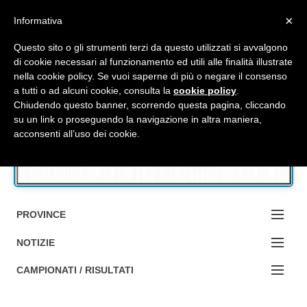
Top Menu
×
Informativa
Questo sito o gli strumenti terzi da questo utilizzati si avvalgono
di cookie necessari al funzionamento ed utili alle finalità illustrate
nella cookie policy. Se vuoi saperne di più o negare il consenso
Accedi / Registrati
a tutti o ad alcuni cookie, consulta la
cookie policy
.
Chiudendo questo banner, scorrendo questa pagina, cliccando
su un link o proseguendo la navigazione in altra maniera,
Contattaci
acconsenti all’uso dei cookie.
Cerca
PROVINCE
EDIZIONE:
NOTIZIE
BOLOGNA
NOTIZIE:
CAMPIONATI / RISULTATI
FERRARA
MA DA BO ?1?
Campionati e Risultati: