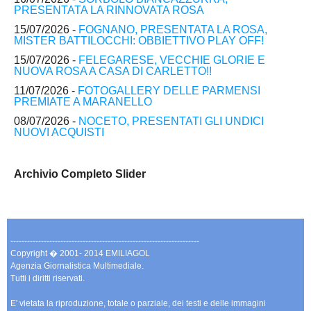
PRESENTATA LA RINNOVATA ROSA
15/07/2026 -
FOGNANO, PRESENTATA LA ROSA,
MISTER BATTILOCCHI: OBBIETTIVO PLAY OFF!
15/07/2026 -
FELEGARESE, VECCHIE GLORIE E
NUOVA ROSA A CASA DI CARLETTO!!
11/07/2026 -
FOTOGALLERY DELLE PARMENSI
PREMIATE A MARANELLO
08/07/2026 -
NOCETO, PRESENTATI GLI UNDICI
NUOVI ACQUISTI
Archivio Completo Slider
--------------------------------------------------------------------
Copyright � 2001- 2014 EMILIAGOL
Agenzia Giornalistica Multimediale.
Tutti i diritti riservati.
E' vietata la riproduzione, totale o parziale, dei testi e delle immagini