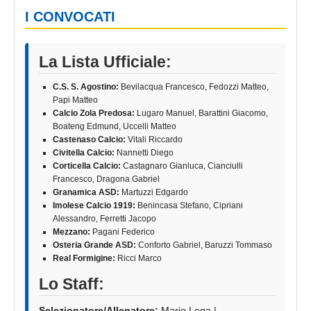
I CONVOCATI
La Lista Ufficiale:
C.S. S. Agostino:
Bevilacqua Francesco, Fedozzi Matteo,
Papi Matteo
Calcio Zola Predosa:
Lugaro Manuel, Barattini Giacomo,
Boateng Edmund, Uccelli Matteo
Castenaso Calcio:
Vitali Riccardo
Civitella Calcio:
Nannetti Diego
Corticella Calcio:
Castagnaro Gianluca, Cianciulli
Francesco, Dragona Gabriel
Granamica ASD:
Martuzzi Edgardo
Imolese Calcio 1919:
Benincasa Stefano, Cipriani
Alessandro, Ferretti Jacopo
Mezzano:
Pagani Federico
Osteria Grande ASD:
Conforto Gabriel, Baruzzi Tommaso
Real Formigine:
Ricci Marco
Lo Staff:
Selezionatore/Allenatore:
Mario Lega |