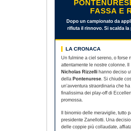
PONTENURESE
FASSA E 
Dopo un campionato da applaus
rifiuta il rinnovo. Si scalda 
LA CRONACA
Un fulmine a ciel sereno, o forse n
attentamente le nostre colonne. Il
Nicholas Rizzelli
hanno deciso uff
della
Pontenurese
. Si chiude co
un'avventura straordinaria che ha 
finalissima dei play-off di Eccel
promossa.
Il binomio delle meraviglie, tutto
presidente Zanellotti. Una decisi
delle coppie più collaudate, affiat