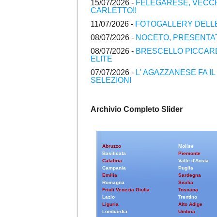
15/07/2026 -
FELEGARESE, VECCH
CARLETTO!!
11/07/2026 -
FOTOGALLERY DELLE
08/07/2026 -
NOCETO, PRESENTATI
08/07/2026 -
BRESCELLO PICCARD
ELITE
07/07/2026 -
L' AGAZZANESE FA I
SELEZIONI
Archivio Completo Slider
Abruzzo
Molise
Basilicata
Piemonte
Calabria
Valle d'Aosta
Campania
Puglia
Emilia
Sardegna
Romagna
Sicilia
Friuli Venezia Giulia
Toscana
Lazio
Trentino
Liguria
Alto Adige
Lombardia
Umbria