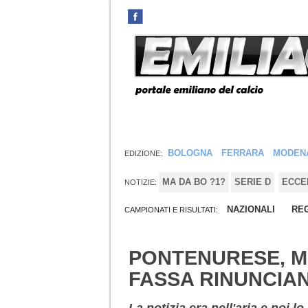
BOLOGNA
FERRARA
MODEN
EDIZIONE:
MA DA BO ?1?
SERIE D
ECCE
NOTIZIE:
NAZIONALI
REG
CAMPIONATI E RISULTATI:
PONTENURESE, MI
FASSA RINUNCIAN
La notizia era nell'aria e noi 