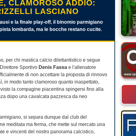
, CLAMOROSO ADDIO:
RIZZELLI LASCIANO
i e la finale play-off, il binomio parmigiano
la pista lombarda, ma le bocche restano cucite.
o, per chi mastica calcio dilettantistico e segue
 Direttore Sportivo
Denis Fassa
e l'allenatore
icialmente di non accettare la proposta di rinnovo
sì, in modo tanto clamoroso quanto inaspettato,
visto la compagine piacentina spingersi fino alla
lenza dopo una cavalcata pazzesca da neo
 parmigiano, si separa dunque dal club del
one meditata ma ferma, che mette sul mercato una
ate e vincenti del nostro panorama calcistico,