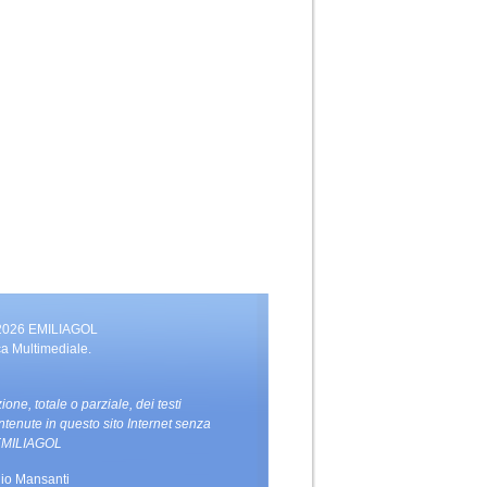
 2026 EMILIAGOL
ca Multimediale.
zione, totale o parziale, dei testi
ntenute in questo sito Internet senza
i EMILIAGOL
io Mansanti