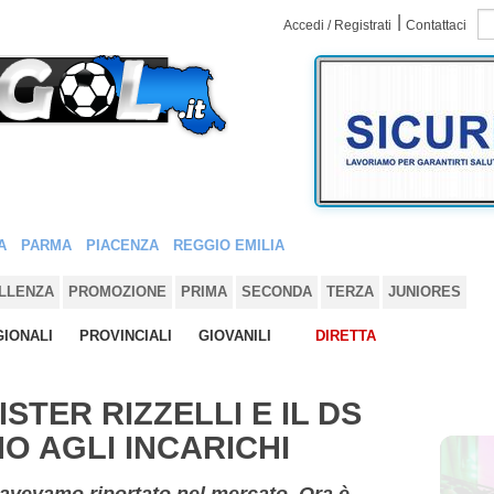
|
Accedi / Registrati
Contattaci
A
PARMA
PIACENZA
REGGIO EMILIA
LLENZA
PROMOZIONE
PRIMA
SECONDA
TERZA
JUNIORES
IONALI
PROVINCIALI
GIOVANILI
DIRETTA
STER RIZZELLI E IL DS
O AGLI INCARICHI
lo avevamo riportato nel mercato. Ora è