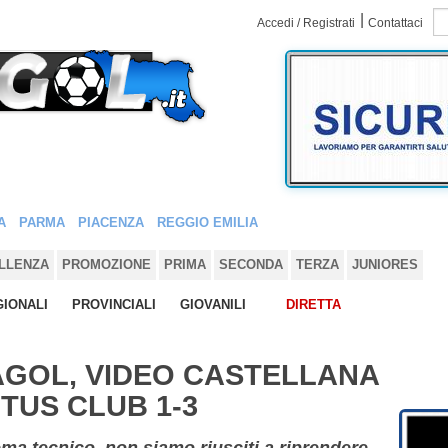
|
Accedi / Registrati
Contattaci
A
PARMA
PIACENZA
REGGIO EMILIA
LLENZA
PROMOZIONE
PRIMA
SECONDA
TERZA
JUNIORES
IONALI
PROVINCIALI
GIOVANILI
DIRETTA
AGOL, VIDEO CASTELLANA
TUS CLUB 1-3
ma tecnico, non siamo riusciti a riprendere