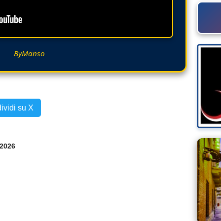
ByManso
ividi su X
/2026