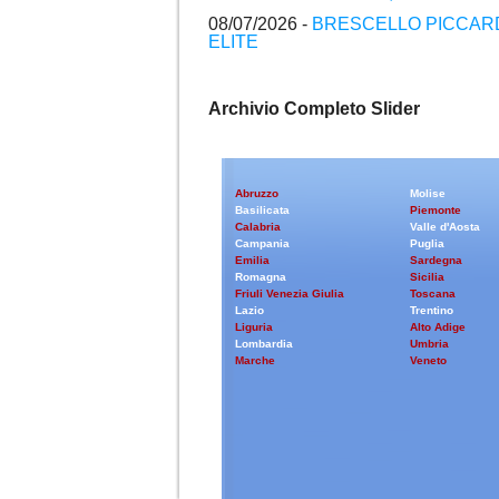
08/07/2026 -
BRESCELLO PICCARD
ELITE
Archivio Completo Slider
Abruzzo
Molise
Basilicata
Piemonte
Calabria
Valle d'Aosta
Campania
Puglia
Emilia
Sardegna
Romagna
Sicilia
Friuli Venezia Giulia
Toscana
Lazio
Trentino
Liguria
Alto Adige
Lombardia
Umbria
Marche
Veneto