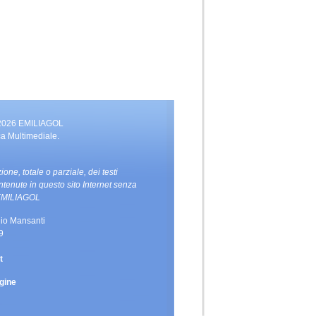
 2026 EMILIAGOL
ca Multimediale.
zione, totale o parziale, dei testi
ntenute in questo sito Internet senza
i EMILIAGOL
io Mansanti
9
t
gine