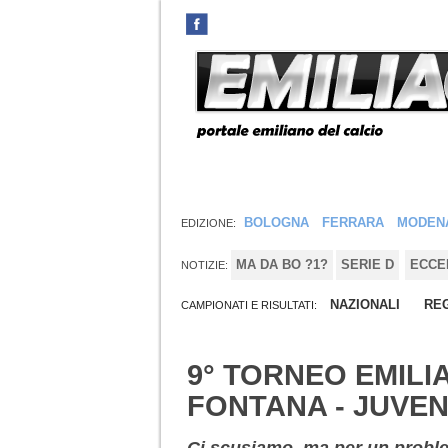
BOLOGNA
FERRARA
MODEN
EDIZIONE:
MA DA BO ?1?
SERIE D
ECCE
NOTIZIE:
NAZIONALI
REG
CAMPIONATI E RISULTATI:
9° TORNEO EMILI
FONTANA - JUVEN
Ci scusiamo, ma per un proble