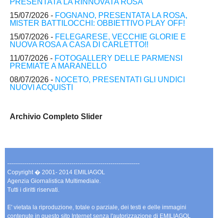
PRESENTATA LA RINNOVATA ROSA
15/07/2026 -
FOGNANO, PRESENTATA LA ROSA,
MISTER BATTILOCCHI: OBBIETTIVO PLAY OFF!
15/07/2026 -
FELEGARESE, VECCHIE GLORIE E
NUOVA ROSA A CASA DI CARLETTO!!
11/07/2026 -
FOTOGALLERY DELLE PARMENSI
PREMIATE A MARANELLO
08/07/2026 -
NOCETO, PRESENTATI GLI UNDICI
NUOVI ACQUISTI
Archivio Completo Slider
--------------------------------------------------------------------
Copyright � 2001- 2014 EMILIAGOL
Agenzia Giornalistica Multimediale.
Tutti i diritti riservati.
E' vietata la riproduzione, totale o parziale, dei testi e delle immagini
contenute in questo sito Internet senza l'autorizzazione di EMILIAGOL