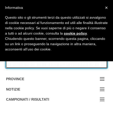
Top Menu
×
Informativa
Questo sito o gli strumenti terzi da questo utilizzati si avvalgono
di cookie necessari al funzionamento ed utili alle finalità illustrate
nella cookie policy. Se vuoi saperne di più o negare il consenso
Accedi / Registrati
a tutti o ad alcuni cookie, consulta la
cookie policy
.
Chiudendo questo banner, scorrendo questa pagina, cliccando
su un link o proseguendo la navigazione in altra maniera,
Contattaci
acconsenti all’uso dei cookie.
Cerca
PROVINCE
EDIZIONE:
NOTIZIE
BOLOGNA
NOTIZIE:
CAMPIONATI / RISULTATI
FERRARA
MA DA BO ?1?
Campionati e Risultati: