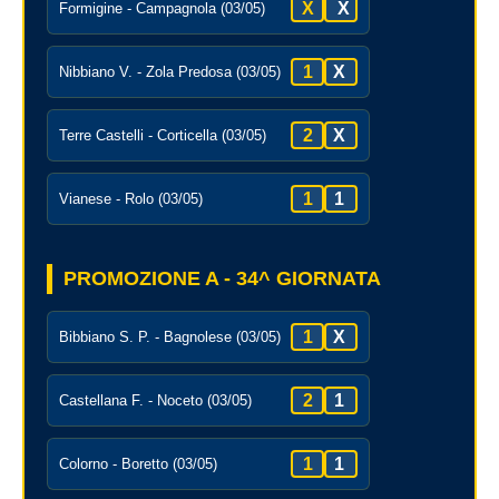
X
X
Formigine - Campagnola (03/05)
1
X
Nibbiano V. - Zola Predosa (03/05)
2
X
Terre Castelli - Corticella (03/05)
1
1
Vianese - Rolo (03/05)
PROMOZIONE A - 34^ GIORNATA
1
X
Bibbiano S. P. - Bagnolese (03/05)
2
1
Castellana F. - Noceto (03/05)
1
1
Colorno - Boretto (03/05)