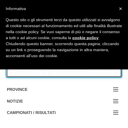
Top Menu
×
Informativa
Questo sito o gli strumenti terzi da questo utilizzati si avvalgono
di cookie necessari al funzionamento ed utili alle finalità illustrate
nella cookie policy. Se vuoi saperne di più o negare il consenso
Accedi / Registrati
a tutti o ad alcuni cookie, consulta la
cookie policy
.
Chiudendo questo banner, scorrendo questa pagina, cliccando
su un link o proseguendo la navigazione in altra maniera,
Contattaci
acconsenti all’uso dei cookie.
Cerca
PROVINCE
EDIZIONE:
NOTIZIE
BOLOGNA
NOTIZIE:
CAMPIONATI / RISULTATI
FERRARA
MA DA BO ?1?
Campionati e Risultati: