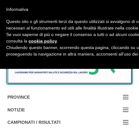
Top Menu
Informativa
Questo sito o gli strumenti terzi da questo utilizzati si avvalgono di 
necessari al funzionamento ed utili alle finalità illustrate nella cookie
Se vuoi saperne di più o negare il consenso a tutti o ad alcuni cooki
Accedi / Registrati
consulta la
cookie policy
.
Chiudendo questo banner, scorrendo questa pagina, cliccando su un
proseguendo la navigazione in altra maniera, acconsenti all’uso dei
Contattaci
Cerca
PROVINCE
EDIZIONE:
NOTIZIE
BOLOGNA
NOTIZIE:
CAMPIONATI / RISULTATI
FERRARA
MA DA BO ?1?
Campionati e Risultati: