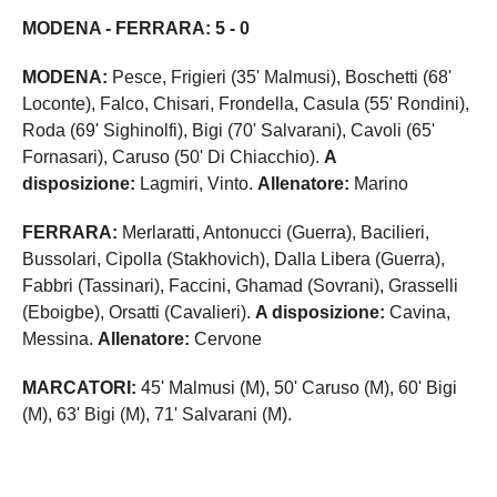
MODENA - FERRARA: 5 - 0
MODENA:
Pesce, Frigieri (35' Malmusi), Boschetti (68'
Loconte), Falco, Chisari, Frondella, Casula (55' Rondini),
Roda (69' Sighinolfi), Bigi (70' Salvarani), Cavoli (65'
Fornasari), Caruso (50' Di Chiacchio).
A
disposizione:
Lagmiri, Vinto.
Allenatore:
Marino
FERRARA:
Merlaratti, Antonucci (Guerra), Bacilieri,
Bussolari, Cipolla (Stakhovich), Dalla Libera (Guerra),
Fabbri (Tassinari), Faccini, Ghamad (Sovrani), Grasselli
(Eboigbe), Orsatti (Cavalieri).
A disposizione:
Cavina,
Messina.
Allenatore:
Cervone
MARCATORI:
45' Malmusi (M), 50' Caruso (M), 60' Bigi
(M), 63' Bigi (M), 71' Salvarani (M).