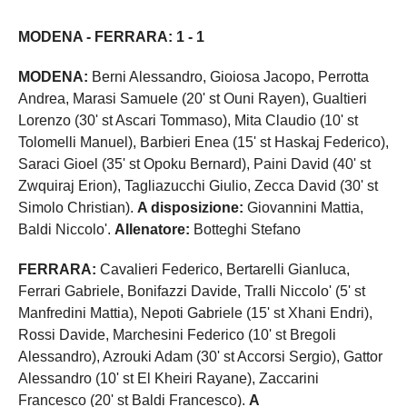
MODENA - FERRARA: 1 - 1
MODENA:
Berni Alessandro, Gioiosa Jacopo, Perrotta
Andrea, Marasi Samuele (20' st Ouni Rayen), Gualtieri
Lorenzo (30' st Ascari Tommaso), Mita Claudio (10' st
Tolomelli Manuel), Barbieri Enea (15' st Haskaj Federico),
Saraci Gioel (35' st Opoku Bernard), Paini David (40' st
Zwquiraj Erion), Tagliazucchi Giulio, Zecca David (30' st
Simolo Christian).
A disposizione:
Giovannini Mattia,
Baldi Niccolo'.
Allenatore:
Botteghi Stefano
FERRARA:
Cavalieri Federico, Bertarelli Gianluca,
Ferrari Gabriele, Bonifazzi Davide, Tralli Niccolo' (5' st
Manfredini Mattia), Nepoti Gabriele (15' st Xhani Endri),
Rossi Davide, Marchesini Federico (10' st Bregoli
Alessandro), Azrouki Adam (30' st Accorsi Sergio), Gattor
Alessandro (10' st El Kheiri Rayane), Zaccarini
Francesco (20' st Baldi Francesco).
A