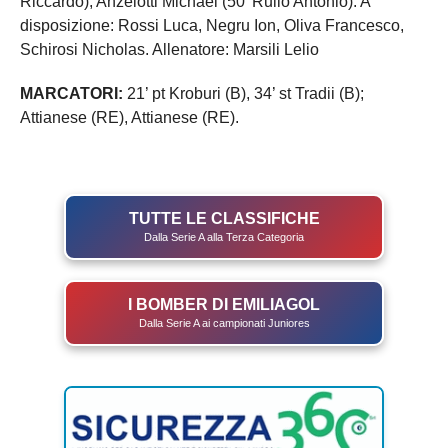
Riccardo), Anzelotti Michael (50' Rullo Antonio). A
disposizione: Rossi Luca, Negru Ion, Oliva Francesco,
Schirosi Nicholas. Allenatore: Marsili Lelio
MARCATORI:
21’ pt Kroburi (B), 34’ st Tradii (B);
Attianese (RE), Attianese (RE).
TUTTE LE CLASSIFICHE
Dalla Serie A alla Terza Categoria
I BOMBER DI EMILIAGOL
Dalla Serie A ai campionati Juniores