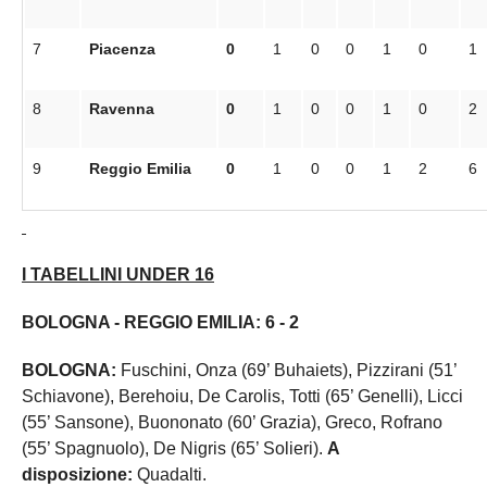
7
Piacenza
0
1
0
0
1
0
1
8
Ravenna
0
1
0
0
1
0
2
9
Reggio Emilia
0
1
0
0
1
2
6
I TABELLINI UNDER 16
BOLOGNA - REGGIO EMILIA: 6 - 2
BOLOGNA:
Fuschini, Onza (69’ Buhaiets), Pizzirani (51’
Schiavone), Berehoiu, De Carolis, Totti (65’ Genelli), Licci
(55’ Sansone), Buononato (60’ Grazia), Greco, Rofrano
(55’ Spagnuolo), De Nigris (65’ Solieri).
A
disposizione:
Quadalti.