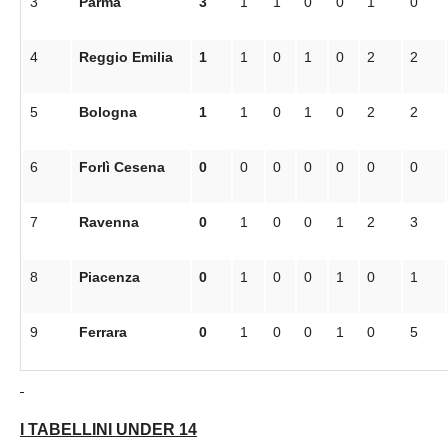
3
Parma
3
1
1
0
0
1
0
4
Reggio Emilia
1
1
0
1
0
2
2
5
Bologna
1
1
0
1
0
2
2
6
Forlì Cesena
0
0
0
0
0
0
0
7
Ravenna
0
1
0
0
1
2
3
8
Piacenza
0
1
0
0
1
0
1
9
Ferrara
0
1
0
0
1
0
5
I TABELLINI UNDER 14