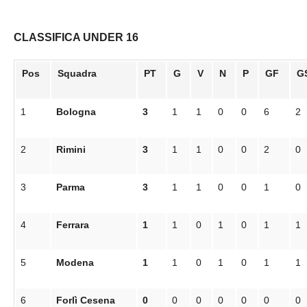
CLASSIFICA UNDER 16
Pos
Squadra
PT
G
V
N
P
GF
G
1
Bologna
3
1
1
0
0
6
2
2
Rimini
3
1
1
0
0
2
0
3
Parma
3
1
1
0
0
1
0
4
Ferrara
1
1
0
1
0
1
1
5
Modena
1
1
0
1
0
1
1
6
Forlì Cesena
0
0
0
0
0
0
0