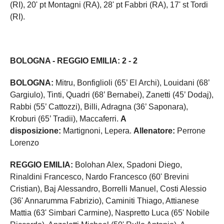
(RI), 20' pt Montagni (RA), 28' pt Fabbri (RA), 17' st Tordi
(RI).
BOLOGNA - REGGIO EMILIA: 2 - 2
BOLOGNA:
Mitru, Bonfiglioli (65’ El Archi), Louidani (68’
Gargiulo), Tinti, Quadri (68’ Bernabei), Zanetti (45’ Dodaj),
Rabbi (55’ Cattozzi), Billi, Adragna (36’ Saponara),
Kroburi (65’ Tradii), Maccaferri.
A
disposizione:
Martignoni, Lepera.
Allenatore:
Perrone
Lorenzo
REGGIO EMILIA:
Bolohan Alex, Spadoni Diego,
Rinaldini Francesco, Nardo Francesco (60' Brevini
Cristian), Baj Alessandro, Borrelli Manuel, Costi Alessio
(36' Annarumma Fabrizio), Caminiti Thiago, Attianese
Mattia (63' Simbari Carmine), Naspretto Luca (65' Nobile