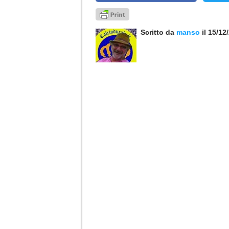
Scritto da
manso
il 15/12