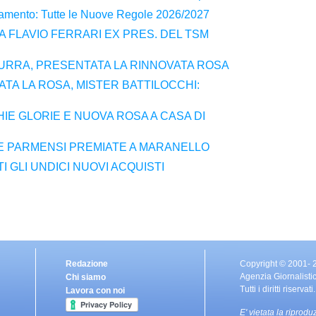
amento: Tutte le Nuove Regole 2026/2027
 A FLAVIO FERRARI EX PRES. DEL TSM
RRA, PRESENTATA LA RINNOVATA ROSA
TA LA ROSA, MISTER BATTILOCCHI:
IE GLORIE E NUOVA ROSA A CASA DI
 PARMENSI PREMIATE A MARANELLO
 GLI UNDICI NUOVI ACQUISTI
Redazione
Copyright © 2001-
Agenzia Giornalisti
Chi siamo
Tutti i diritti riservati.
Lavora con noi
E' vietata la riprodu