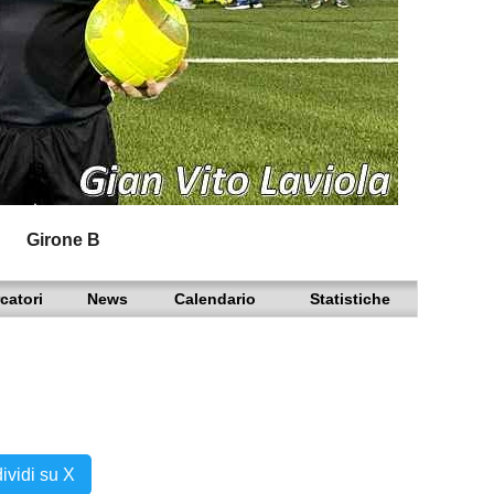
Girone B
catori
News
Calendario
Statistiche
ividi su X