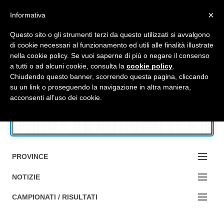
Top Menu
×
Informativa
Questo sito o gli strumenti terzi da questo utilizzati si avvalgono
di cookie necessari al funzionamento ed utili alle finalità illustrate
nella cookie policy. Se vuoi saperne di più o negare il consenso
Accedi / Registrati
a tutti o ad alcuni cookie, consulta la
cookie policy
.
Chiudendo questo banner, scorrendo questa pagina, cliccando
su un link o proseguendo la navigazione in altra maniera,
Contattaci
acconsenti all’uso dei cookie.
Cerca
PROVINCE
EDIZIONE:
NOTIZIE
BOLOGNA
NOTIZIE:
CAMPIONATI / RISULTATI
FERRARA
MA DA BO ?1?
Campionati e Risultati: