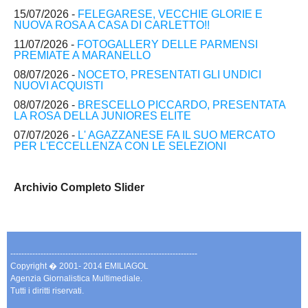
15/07/2026 -
FELEGARESE, VECCHIE GLORIE E
NUOVA ROSA A CASA DI CARLETTO!!
11/07/2026 -
FOTOGALLERY DELLE PARMENSI
PREMIATE A MARANELLO
08/07/2026 -
NOCETO, PRESENTATI GLI UNDICI
NUOVI ACQUISTI
08/07/2026 -
BRESCELLO PICCARDO, PRESENTATA
LA ROSA DELLA JUNIORES ELITE
07/07/2026 -
L' AGAZZANESE FA IL SUO MERCATO
PER L'ECCELLENZA CON LE SELEZIONI
Archivio Completo Slider
--------------------------------------------------------------------
Copyright � 2001- 2014 EMILIAGOL
Agenzia Giornalistica Multimediale.
Tutti i diritti riservati.