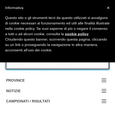
Top Menu
×
Informativa
Questo sito o gli strumenti terzi da questo utilizzati si avvalgono
di cookie necessari al funzionamento ed utili alle finalità illustrate
nella cookie policy. Se vuoi saperne di più o negare il consenso
Accedi / Registrati
a tutti o ad alcuni cookie, consulta la
cookie policy
.
Chiudendo questo banner, scorrendo questa pagina, cliccando
su un link o proseguendo la navigazione in altra maniera,
Contattaci
acconsenti all’uso dei cookie.
Cerca
PROVINCE
EDIZIONE:
NOTIZIE
BOLOGNA
NOTIZIE:
CAMPIONATI / RISULTATI
FERRARA
MA DA BO ?1?
Campionati e Risultati: