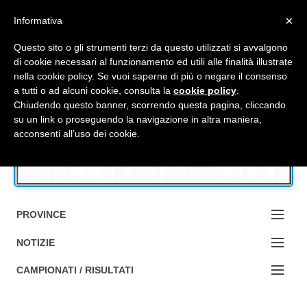
Top Menu
×
Informativa
Questo sito o gli strumenti terzi da questo utilizzati si avvalgono
di cookie necessari al funzionamento ed utili alle finalità illustrate
nella cookie policy. Se vuoi saperne di più o negare il consenso
Accedi / Registrati
a tutti o ad alcuni cookie, consulta la
cookie policy
.
Chiudendo questo banner, scorrendo questa pagina, cliccando
su un link o proseguendo la navigazione in altra maniera,
Contattaci
acconsenti all’uso dei cookie.
Cerca
PROVINCE
EDIZIONE:
NOTIZIE
BOLOGNA
NOTIZIE:
CAMPIONATI / RISULTATI
FERRARA
MA DA BO ?1?
Campionati e Risultati: