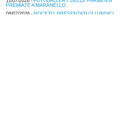
11/07/2026 -
FOTOGALLERY DELLE PARMENSI
PREMIATE A MARANELLO
08/07/2026 -
NOCETO, PRESENTATI GLI UNDICI
NUOVI ACQUISTI
08/07/2026 -
BRESCELLO PICCARDO, PRESENTATA
LA ROSA DELLA JUNIORES ELITE
Archivio Completo Slider
--------------------------------------------------------------------
Copyright � 2001- 2014 EMILIAGOL
Agenzia Giornalistica Multimediale.
Tutti i diritti riservati.
E' vietata la riproduzione, totale o parziale, dei testi e delle immagini
contenute in questo sito Internet senza l'autorizzazione di EMILIAGOL
Responsabile Giorgio Mansanti
Mobile 339 4022589
info@emiliagol.it