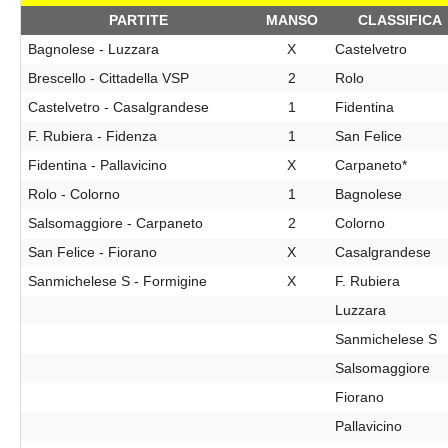
PARTITE
MANSO
CLASSIFICA
Bagnolese - Luzzara
X
Castelvetro
Brescello - Cittadella VSP
2
Rolo
Castelvetro - Casalgrandese
1
Fidentina
F. Rubiera - Fidenza
1
San Felice
Fidentina - Pallavicino
X
Carpaneto*
Rolo - Colorno
1
Bagnolese
Salsomaggiore - Carpaneto
2
Colorno
San Felice - Fiorano
X
Casalgrandese
Sanmichelese S - Formigine
X
F. Rubiera
Luzzara
Sanmichelese S
Salsomaggiore
Fiorano
Pallavicino