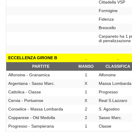
Cittadella VSP
Formigine
Fidenza
Brescello
Carpaneto ha 1 p
di penalizzazione
ECCELLENZA GIRONE B
PARTITE
MANSO
CLASSIFICA
Alfonsine - Granamica
1
Alfonsine
Argentana - Sasso Marc.
X
Massa Lombarda
Cattolica - Classe
1
Progresso
Cervia - Portuense
X
Real S.Lazzaro
Conselice - Massa Lombarda
2
S. Agostino
Copparese - Old Medolla
2
Sasso Marc.
Progresso - Sampierana
1
Classe