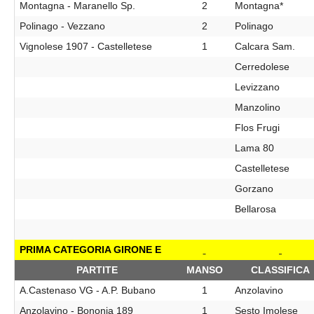
Montagna - Maranello Sp.
2
Montagna*
Polinago - Vezzano
2
Polinago
Vignolese 1907 - Castelletese
1
Calcara Sam.
Cerredolese
Levizzano
Manzolino
Flos Frugi
Lama 80
Castelletese
Gorzano
Bellarosa
PRIMA CATEGORIA GIRONE E
PARTITE
MANSO
CLASSIFICA
A.Castenaso VG - A.P. Bubano
1
Anzolavino
Anzolavino - Bononia 189
1
Sesto Imolese