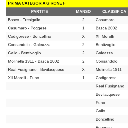
PRIMA CATEGORIA GIRONE F
PARTITE
MANSO
CLASSIFICA
Bosco - Tresigallo
2
Casumaro
Casumaro - Poggese
1
Basca 2002
Codigorese - Boncellino
X
XII Morelli
Consandolo - Galeazza
2
Bentivoglio
Gallo - Bentivoglio
2
Galeazza
Molinella 1911 - Basca 2002
2
Consandolo
Real Fusignano - Bevilacquese
X
Molinella 1911
XII Morelli - Funo
1
Codigorese
Real Fusignano
Bevilacquese
Funo
Gallo
Boncellino
Poggese