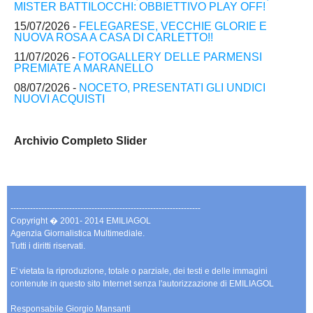
MISTER BATTILOCCHI: OBBIETTIVO PLAY OFF!
15/07/2026 -
FELEGARESE, VECCHIE GLORIE E
NUOVA ROSA A CASA DI CARLETTO!!
11/07/2026 -
FOTOGALLERY DELLE PARMENSI
PREMIATE A MARANELLO
08/07/2026 -
NOCETO, PRESENTATI GLI UNDICI
NUOVI ACQUISTI
Archivio Completo Slider
--------------------------------------------------------------------
Copyright � 2001- 2014 EMILIAGOL
Agenzia Giornalistica Multimediale.
Tutti i diritti riservati.
E' vietata la riproduzione, totale o parziale, dei testi e delle immagini
contenute in questo sito Internet senza l'autorizzazione di EMILIAGOL
Responsabile Giorgio Mansanti