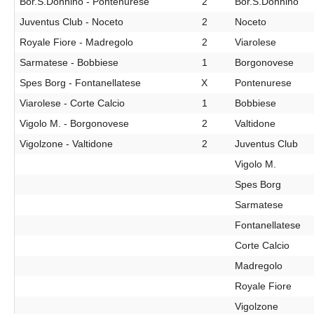
Bor.S.Donnino - Pontenurese
2
Bor.S.Donnino
Juventus Club - Noceto
2
Noceto
Royale Fiore - Madregolo
2
Viarolese
Sarmatese - Bobbiese
1
Borgonovese
Spes Borg - Fontanellatese
X
Pontenurese
Viarolese - Corte Calcio
1
Bobbiese
Vigolo M. - Borgonovese
2
Valtidone
Vigolzone - Valtidone
2
Juventus Club
Vigolo M.
Spes Borg
Sarmatese
Fontanellatese
Corte Calcio
Madregolo
Royale Fiore
Vigolzone