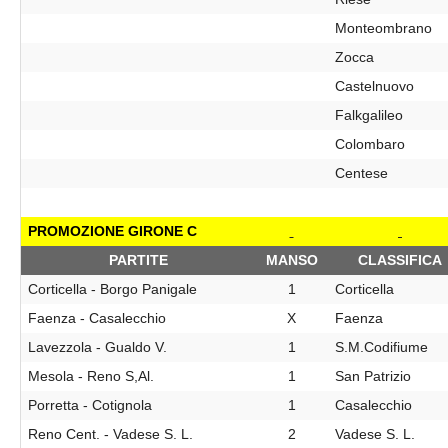
Monteombrano
Zocca
Castelnuovo
Falkgalileo
Colombaro
Centese
PROMOZIONE GIRONE C
PARTITE
MANSO
CLASSIFICA
Corticella - Borgo Panigale
1
Corticella
Faenza - Casalecchio
X
Faenza
Lavezzola - Gualdo V.
1
S.M.Codifiume
Mesola - Reno S,Al.
1
San Patrizio
Porretta - Cotignola
1
Casalecchio
Reno Cent. - Vadese S. L.
2
Vadese S. L.