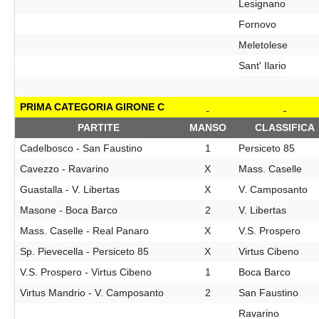
Lesignano
Fornovo
Meletolese
Sant' Ilario
PRIMA CATEGORIA GIRONE C
PARTITE
MANSO
CLASSIFICA
Cadelbosco - San Faustino
1
Persiceto 85
Cavezzo - Ravarino
X
Mass. Caselle
Guastalla - V. Libertas
X
V. Camposanto
Masone - Boca Barco
2
V. Libertas
Mass. Caselle - Real Panaro
X
V.S. Prospero
Sp. Pievecella - Persiceto 85
X
Virtus Cibeno
V.S. Prospero - Virtus Cibeno
1
Boca Barco
Virtus Mandrio - V. Camposanto
2
San Faustino
Ravarino