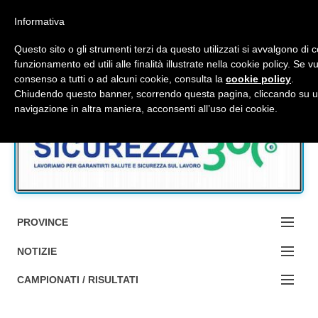
Top Menu
Informativa
Questo sito o gli strumenti terzi da questo utilizzati si avvalgono di 
funzionamento ed utili alle finalità illustrate nella cookie policy. Se 
consenso a tutti o ad alcuni cookie, consulta la
cookie policy
.
Accedi / Registrati
Chiudendo questo banner, scorrendo questa pagina, cliccando su u
navigazione in altra maniera, acconsenti all’uso dei cookie.
Contattaci
Cerca
PROVINCE
EDIZIONE:
NOTIZIE
BOLOGNA
NOTIZIE:
CAMPIONATI / RISULTATI
FERRARA
MA DA BO ?1?
Campionati e Risultati: