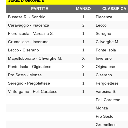
SERIE D GIRONE B
PARTITE
MANSO
CLASSIFICA
Bustese R. - Sondrio
1
Piacenza
Caravaggio - Piacenza
2
Lecco
Fiorenzuola - Varesina S.
1
Seregno
Grumellese - Inveruno
1
Ciliverghe M.
Lecco - Ciserano
1
Ponte Isola
Mapellobonate - Ciliverghe M.
X
Inveruno
Ponte Isola - Olginatese
X
Olginatese
Pro Sesto - Monza
1
Ciserano
Seregno - Pergolettese
1
Pergolettese
V. Bergamo - Fol. Caratese
1
Varesina S.
Fol. Caratese
Monza
Pro Sesto
Grumellese