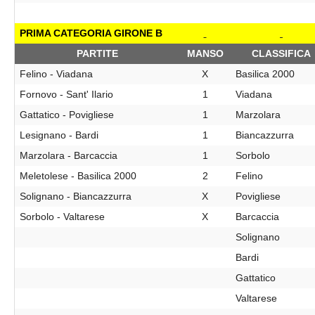
PRIMA CATEGORIA GIRONE B
PARTITE
MANSO
CLASSIFICA
Felino - Viadana
X
Basilica 2000
Fornovo - Sant' Ilario
1
Viadana
Gattatico - Povigliese
1
Marzolara
Lesignano - Bardi
1
Biancazzurra
Marzolara - Barcaccia
1
Sorbolo
Meletolese - Basilica 2000
2
Felino
Solignano - Biancazzurra
X
Povigliese
Sorbolo - Valtarese
X
Barcaccia
Solignano
Bardi
Gattatico
Valtarese