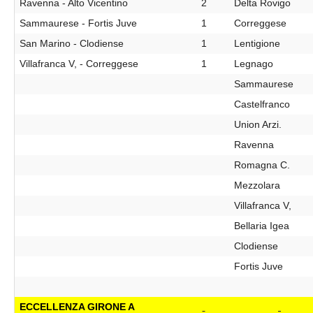
Ravenna - Alto Vicentino
2
Delta Rovigo
Sammaurese - Fortis Juve
1
Correggese
San Marino - Clodiense
1
Lentigione
Villafranca V, - Correggese
1
Legnago
Sammaurese
Castelfranco
Union Arzi.
Ravenna
Romagna C.
Mezzolara
Villafranca V,
Bellaria Igea
Clodiense
Fortis Juve
ECCELLENZA GIRONE A