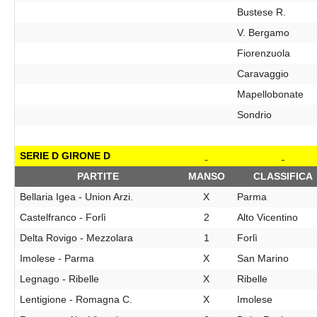
Bustese R.
V. Bergamo
Fiorenzuola
Caravaggio
Mapellobonate
Sondrio
SERIE D GIRONE D
PARTITE
MANSO
CLASSIFICA
Bellaria Igea - Union Arzi.
X
Parma
Castelfranco - Forlì
2
Alto Vicentino
Delta Rovigo - Mezzolara
1
Forlì
Imolese - Parma
X
San Marino
Legnago - Ribelle
X
Ribelle
Lentigione - Romagna C.
X
Imolese