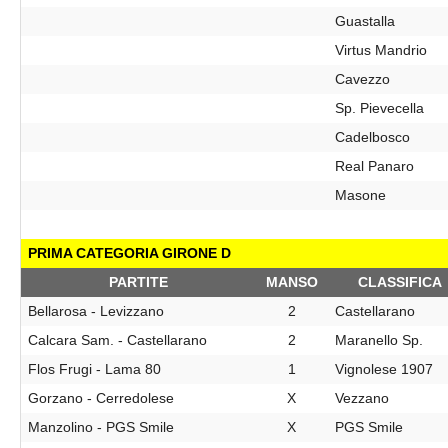
Guastalla
Virtus Mandrio
Cavezzo
Sp. Pievecella
Cadelbosco
Real Panaro
Masone
PRIMA CATEGORIA GIRONE D
PARTITE
MANSO
CLASSIFICA
Bellarosa - Levizzano
2
Castellarano
Calcara Sam. - Castellarano
2
Maranello Sp.
Flos Frugi - Lama 80
1
Vignolese 1907
Gorzano - Cerredolese
X
Vezzano
Manzolino - PGS Smile
X
PGS Smile