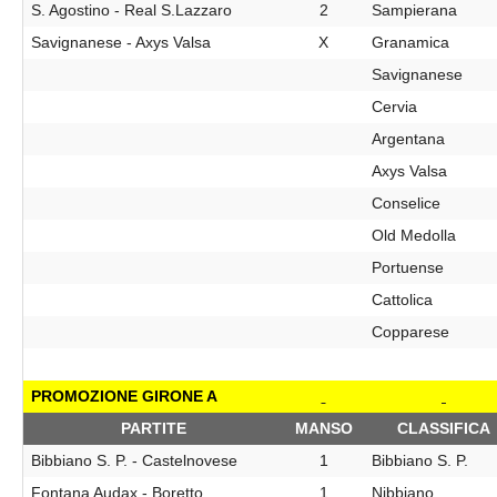
S. Agostino - Real S.Lazzaro
2
Sampierana
Savignanese - Axys Valsa
X
Granamica
Savignanese
Cervia
Argentana
Axys Valsa
Conselice
Old Medolla
Portuense
Cattolica
Copparese
PROMOZIONE GIRONE A
PARTITE
MANSO
CLASSIFICA
Bibbiano S. P. - Castelnovese
1
Bibbiano S. P.
Fontana Audax - Boretto
1
Nibbiano