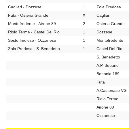
Cagliari - Dozzese
1
Zola Predosa
Futa - Osteria Grande
X
Cagliari
Montefredente - Airone 89
2
Osteria Grande
Riolo Terme - Castel Del Rio
1
Dozzese
Sesto Imolese - Ozzanese
1
Montefredente
Zola Predosa - S. Benedetto
1
Castel Del Rio
S. Benedetto
A.P. Bubano
Bononia 189
Futa
A.Castenaso VG
Riolo Terme
Airone 89
Ozzanese