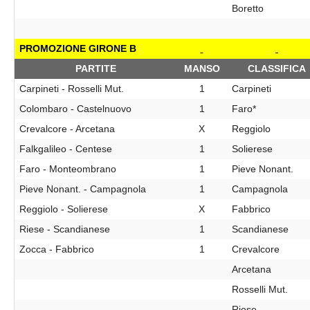
Boretto
PROMOZIONE GIRONE B
PARTITE
MANSO
CLASSIFICA
Carpineti - Rosselli Mut.
1
Carpineti
Colombaro - Castelnuovo
1
Faro*
Crevalcore - Arcetana
X
Reggiolo
Falkgalileo - Centese
1
Solierese
Faro - Monteombrano
1
Pieve Nonant.
Pieve Nonant. - Campagnola
1
Campagnola
Reggiolo - Solierese
X
Fabbrico
Riese - Scandianese
1
Scandianese
Zocca - Fabbrico
1
Crevalcore
Arcetana
Rosselli Mut.
Riese