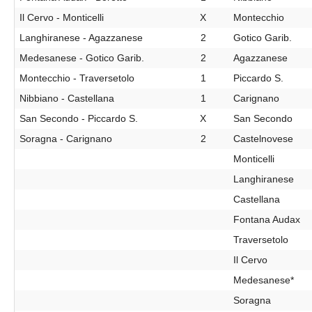
Il Cervo - Monticelli
X
Montecchio
Langhiranese - Agazzanese
2
Gotico Garib.
Medesanese - Gotico Garib.
2
Agazzanese
Montecchio - Traversetolo
1
Piccardo S.
Nibbiano - Castellana
1
Carignano
San Secondo - Piccardo S.
X
San Secondo
Soragna - Carignano
2
Castelnovese
Monticelli
Langhiranese
Castellana
Fontana Audax
Traversetolo
Il Cervo
Medesanese*
Soragna