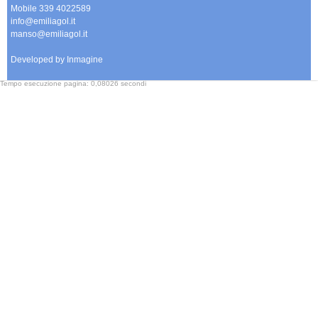
Mobile 339 4022589
info@emiliagol.it
manso@emiliagol.it
Developed by Inmagine
Tempo esecuzione pagina: 0,08026 secondi