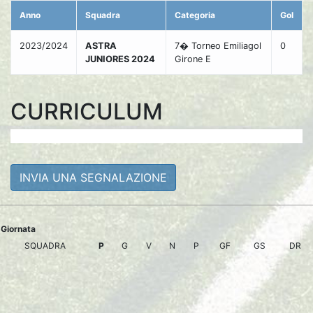
Anno
Squadra
Categoria
Gol
2023/2024
ASTRA
7� Torneo Emiliagol
0
JUNIORES 2024
Girone E
CURRICULUM
INVIA UNA SEGNALAZIONE
Giornata
SQUADRA
P
G
V
N
P
GF
GS
DR