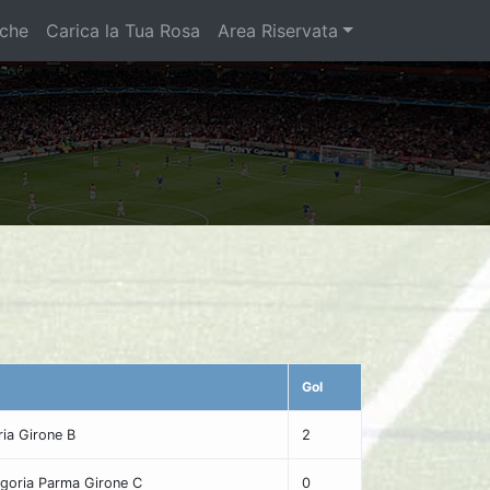
iche
Carica la Tua Rosa
Area Riservata
Gol
ia Girone B
2
goria Parma Girone C
0