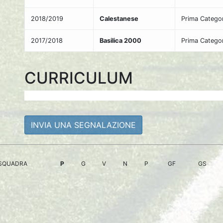
2018/2019
Calestanese
Prima Categor
2017/2018
Basilica 2000
Prima Categor
CURRICULUM
INVIA UNA SEGNALAZIONE
SQUADRA
P
G
V
N
P
GF
GS