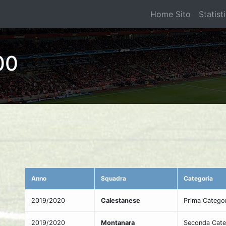
Home Sito
Statist
00
Anno
Squadra
Categoria
2019/2020
Calestanese
Prima Categor
2019/2020
Montanara
Seconda Cate