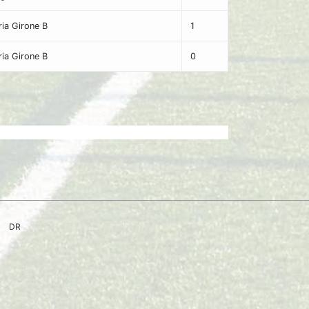
ia Girone B
1
ia Girone B
0
DR