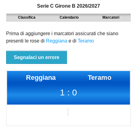
Serie C Girone B 2026/2027
MODENA
SERIE D
NAZIONALI
Classifica
Calendario
Marcatori
PARMA
9° TORNEO EMILIAGOL
REGIONALI
PIACENZA
ECCELLENZA
Prima di aggiungere i marcatori assicurati che siano
presenti le rose di
Reggiana
e di
Teramo
REGGIO EMILIA
PROMOZIONE
Carica la tua Rosa
PRIMA
Segnalaci un errore
SECONDA
Reggiana
Teramo
TERZA
1 : 0
JUNIORES