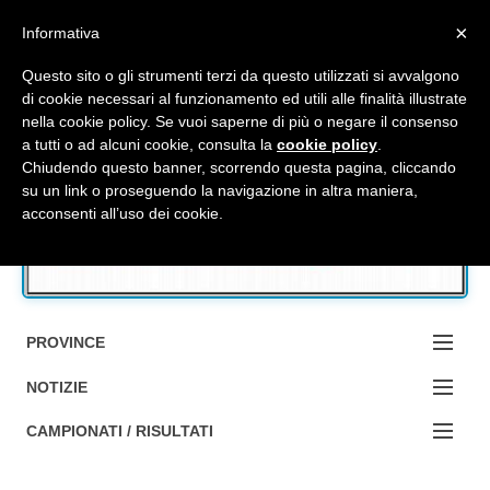
Top Menu
×
Informativa
Questo sito o gli strumenti terzi da questo utilizzati si avvalgono
di cookie necessari al funzionamento ed utili alle finalità illustrate
nella cookie policy. Se vuoi saperne di più o negare il consenso
Accedi / Registrati
a tutti o ad alcuni cookie, consulta la
cookie policy
.
Chiudendo questo banner, scorrendo questa pagina, cliccando
su un link o proseguendo la navigazione in altra maniera,
Contattaci
acconsenti all’uso dei cookie.
Cerca
PROVINCE
EDIZIONE:
NOTIZIE
BOLOGNA
NOTIZIE:
CAMPIONATI / RISULTATI
FERRARA
MA DA BO ?1?
Campionati e Risultati: