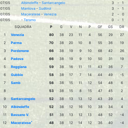
07/05
Albinoleffe
-
Santarcangelo
3
-
1
07/05
Mantova
-
Sudtirol
3
-
1
07/05
Maceratese
-
Venezia
2
-
0
07/05
-
Teramo
0
-
1
SQUADRA
P
G
V
N
P
GF
GS
DR
1
Venezia
80
38
23
11
4
56
29
27
2
Parma
70
38
20
10
8
55
36
19
3
Pordenone
66
38
19
9
10
68
42
26
4
Padova
66
38
19
9
10
50
31
19
5
Reggiana
59
38
16
11
11
43
36
7
6
Gubbio
58
38
17
7
14
44
49
-5
7
Samb
56
38
15
11
12
54
48
6
8
53
38
15
8
15
47
45
2
9
Santarcangelo
52
38
13
13
12
43
39
4
10
Albinoleffe
52
38
12
16
10
38
34
4
11
Bassano V.
51
38
13
12
13
48
52
-4
*
12
Maceratese
48
38
12
14
12
36
40
-4