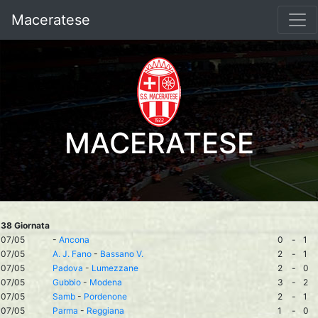
Maceratese
MACERATESE
38 Giornata
07/05
-
Ancona
0
-
1
07/05
A. J. Fano
-
Bassano V.
2
-
1
07/05
Padova
-
Lumezzane
2
-
0
07/05
Gubbio
-
Modena
3
-
2
07/05
Samb
-
Pordenone
2
-
1
07/05
Parma
-
Reggiana
1
-
0