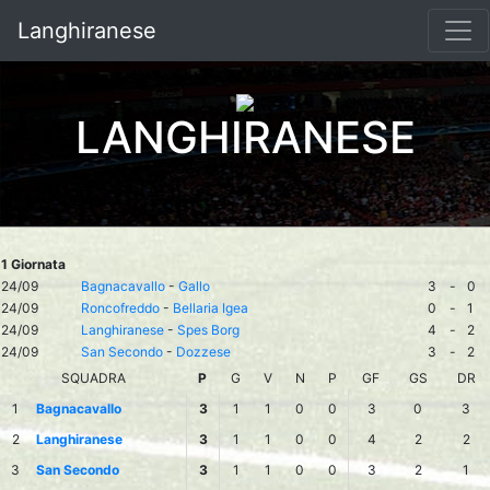
Langhiranese
LANGHIRANESE
1 Giornata
24/09
Bagnacavallo
-
Gallo
3
-
0
24/09
Roncofreddo
-
Bellaria Igea
0
-
1
24/09
Langhiranese
-
Spes Borg
4
-
2
24/09
San Secondo
-
Dozzese
3
-
2
SQUADRA
P
G
V
N
P
GF
GS
DR
1
Bagnacavallo
3
1
1
0
0
3
0
3
2
Langhiranese
3
1
1
0
0
4
2
2
3
San Secondo
3
1
1
0
0
3
2
1