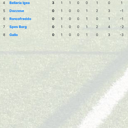
4
Bellaria Igea
3
1
1
0
0
1
0
1
5
Dozzese
0
1
0
0
1
2
3
-1
6
Roncofreddo
0
1
0
0
1
0
1
-1
7
Spes Borg
0
1
0
0
1
2
4
-2
8
Gallo
0
1
0
0
1
0
3
-3