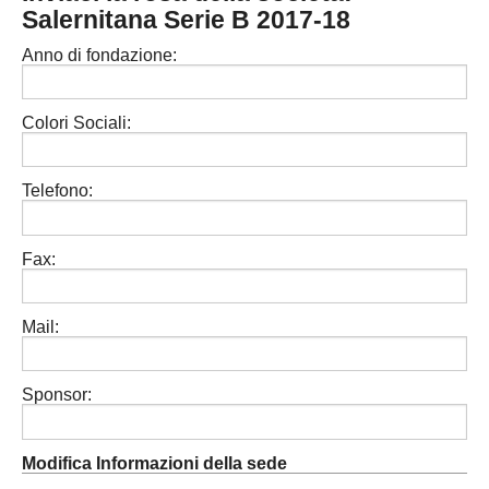
Salernitana Serie B 2017-18
MODENA
SERIE D
NAZIONALI
Anno di fondazione:
PARMA
REGIONALI
ECCELLENZA
PIACENZA
Colori Sociali:
PROMOZIONE
REGGIO EMILIA
PRIMA
Telefono:
Carica la tua Rosa
SECONDA
Fax:
TERZA
JUNIORES
Mail:
Sponsor:
Modifica Informazioni della sede