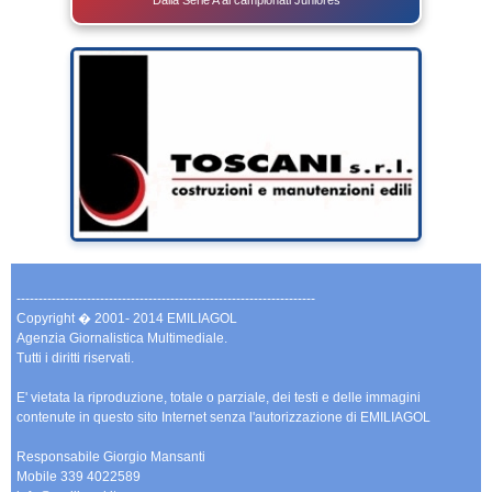
--------------------------------------------------------------------
Copyright � 2001- 2014 EMILIAGOL
Agenzia Giornalistica Multimediale.
Tutti i diritti riservati.
E' vietata la riproduzione, totale o parziale, dei testi e delle immagini
contenute in questo sito Internet senza l'autorizzazione di EMILIAGOL
Responsabile Giorgio Mansanti
Mobile 339 4022589