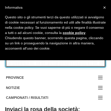
Top Menu
×
Informativa
Questo sito o gli strumenti terzi da questo utilizzati si avvalgono
di cookie necessari al funzionamento ed utili alle finalità illustrate
nella cookie policy. Se vuoi saperne di più o negare il consenso
Accedi / Registrati
a tutti o ad alcuni cookie, consulta la
cookie policy
.
Chiudendo questo banner, scorrendo questa pagina, cliccando
su un link o proseguendo la navigazione in altra maniera,
Contattaci
acconsenti all’uso dei cookie.
Cerca
PROVINCE
EDIZIONE:
NOTIZIE
BOLOGNA
NOTIZIE:
CAMPIONATI / RISULTATI
FERRARA
MA DA BO ?1?
Inviaci la rosa della società:
Campionati e Risultati: