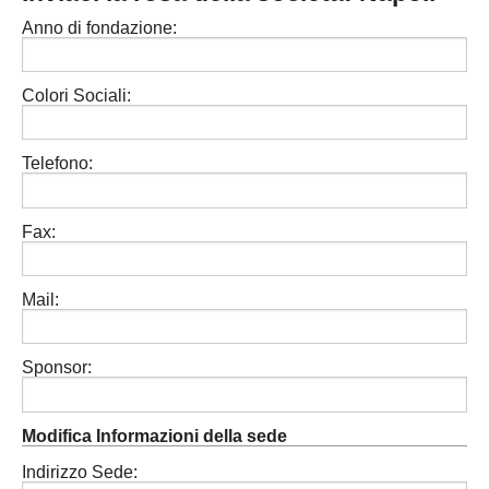
MODENA
SERIE D
Anno di fondazione:
NAZIONALI
PARMA
REGIONALI
ECCELLENZA
Colori Sociali:
PIACENZA
PROMOZIONE
REGGIO EMILIA
Telefono:
PRIMA
Carica la tua Rosa
SECONDA
Fax:
TERZA
Mail:
JUNIORES
Sponsor:
Modifica Informazioni della sede
Indirizzo Sede: