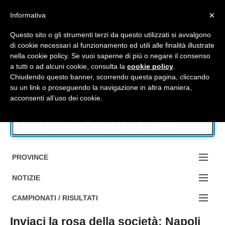
Top Menu
×
Informativa
Questo sito o gli strumenti terzi da questo utilizzati si avvalgono
di cookie necessari al funzionamento ed utili alle finalità illustrate
nella cookie policy. Se vuoi saperne di più o negare il consenso
Accedi / Registrati
a tutti o ad alcuni cookie, consulta la
cookie policy
.
Chiudendo questo banner, scorrendo questa pagina, cliccando
su un link o proseguendo la navigazione in altra maniera,
Contattaci
acconsenti all’uso dei cookie.
Cerca
PROVINCE
EDIZIONE:
NOTIZIE
BOLOGNA
NOTIZIE:
CAMPIONATI / RISULTATI
FERRARA
MA DA BO ?1?
Inviaci la rosa della società: Napoli
Campionati e Risultati: