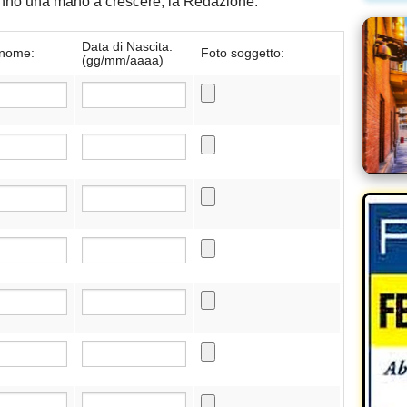
danno una mano a crescere, la Redazione.
Data di Nascita:
nome:
Foto soggetto:
(gg/mm/aaaa)