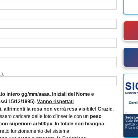
):
mato intero gg/mm/aaaa. Iniziali del Nome e
si 15/12/1995).
Vanno rispettati
 altrimenti la rosa non verrà resa visibile!
Grazie.
essero caricare delle foto d'inserile con un
peso
non superiore ai 500px
.
In totale non bisogna
orretto funzionamento del sistema.