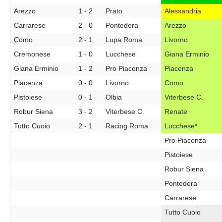
Arezzo
1 - 2
Prato
Alessandria
Carrarese
2 - 0
Pontedera
Arezzo
Como
2 - 1
Lupa Roma
Livorno
Cremonese
1 - 0
Lucchese
Giana Erminio
Giana Erminio
1 - 2
Pro Piacenza
Piacenza
Piacenza
0 - 0
Livorno
Como
Pistoiese
0 - 1
Olbia
Viterbese C.
Robur Siena
3 - 2
Viterbese C.
Renate
Tutto Cuoio
2 - 1
Racing Roma
Lucchese*
Pro Piacenza
Pistoiese
Robur Siena
Pontedera
Carrarese
Tutto Cuoio