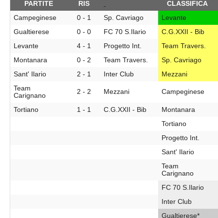
PARTITE
RIS
CLASSIFICA
Campeginese
0 - 1
Sp. Cavriago
Levante
Gualtierese
0 - 0
FC 70 S.Ilario
C.G.XXII - Bib
Levante
4 - 1
Progetto Int.
Team Travers.
Montanara
0 - 2
Team Travers.
Sp. Cavriago
Sant' Ilario
2 - 1
Inter Club
Mezzani
Team
2 - 2
Mezzani
Campeginese
Carignano
Tortiano
1 - 1
C.G.XXII - Bib
Montanara
Tortiano
Progetto Int.
Sant' Ilario
Team
Carignano
FC 70 S.Ilario
Inter Club
Gualtierese*