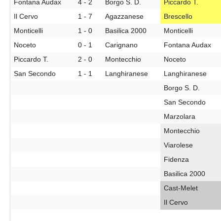
Fontana Audax
4 - 2
Borgo S. D.
Piccardo T.
Il Cervo
1 - 7
Agazzanese
Brescello
Monticelli
1 - 0
Basilica 2000
Monticelli
Noceto
0 - 1
Carignano
Fontana Audax
Piccardo T.
2 - 0
Montecchio
Noceto
San Secondo
1 - 1
Langhiranese
Langhiranese
Borgo S. D.
San Secondo
Marzolara
Montecchio
Viarolese
Fidenza
Basilica 2000
Cast-Melet
Il Cervo