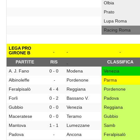
Olbia
Prato
Lupa Roma
Racing Roma
LEGA PRO
GIRONE B
PARTITE
RIS
CLASSIFICA
A. J. Fano
0 - 0
Modena
Venezia
Albinoleffe
-
Pordenone
Parma
Feralpisalò
4 - 4
Reggiana
Pordenone
Forlì
0 - 2
Bassano V.
Padova
Gubbio
0 - 0
Venezia
Reggiana
Maceratese
0 - 0
Teramo
Gubbio
Mantova
1 - 1
Lumezzane
Samb
Padova
-
Ancona
Feralpisalò