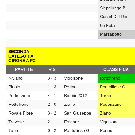
Siepelunga B.
Castel Del Rio
65 Futa
Marzabotto
SECONDA
CATEGORIA
GIRONE A PC
PARTITE
RIS
CLASSIFICA
Niviano
3 - 3
Vigolzone
Rottofreno
Pittolo
1 - 3
Perino
Pontolliese G.
Podenzano
4 - 1
Bobbio2012
Turris
Rottofreno
2 - 0
Ziano
Podenzano
Royale Fiore
3 - 2
San Giuseppe
Ziano
Travese
2 - 1
Folgore
Vigolzone
Turris
0 - 2
Pontolliese G.
Perino