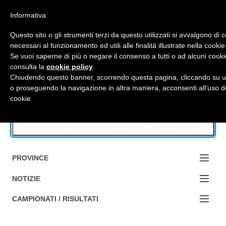
Top Menu
Informativa
Questo sito o gli strumenti terzi da questo utilizzati si avvalgono di 
necessari al funzionamento ed utili alle finalità illustrate nella cookie
Se vuoi saperne di più o negare il consenso a tutti o ad alcuni cooki
Accedi / Registrati
consulta la
cookie policy
.
Chiudendo questo banner, scorrendo questa pagina, cliccando su u
o proseguendo la navigazione in altra maniera, acconsenti all’uso d
Contattaci
cookie.
Cerca
PROVINCE
EDIZIONE:
NOTIZIE
BOLOGNA
NOTIZIE:
CAMPIONATI / RISULTATI
FERRARA
MA DA BO ?1?
Campionati e Risultati: