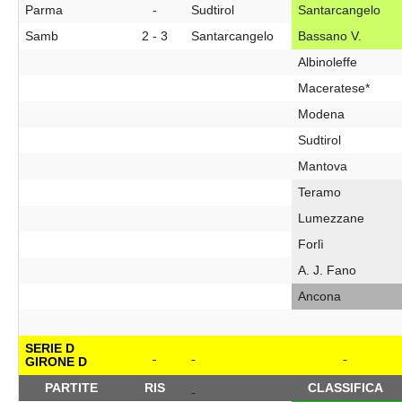
Parma
-
Sudtirol
Santarcangelo
Samb
2 - 3
Santarcangelo
Bassano V.
Albinoleffe
Maceratese*
Modena
Sudtirol
Mantova
Teramo
Lumezzane
Forlì
A. J. Fano
Ancona
SERIE D
GIRONE D
PARTITE
RIS
CLASSIFICA