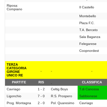
Riposa:
Il Castello
Compiano
Montebello
Plaza F.C.
T.A. Berceto
Sala Baganza
Felegarese
Coopnordest
TERZA
CATEGORIA
GIRONE
UNICO RE
PARTITE
RIS
CLASSIFICA
Cavriago
1 - 2
Celtig Boys
T.di Canossa
Ligonchio
7 - 0
R.S. Prospero
Sabbionese
Prog. Montagna
2 - 0
Pol. Quaresimo
Cavriago