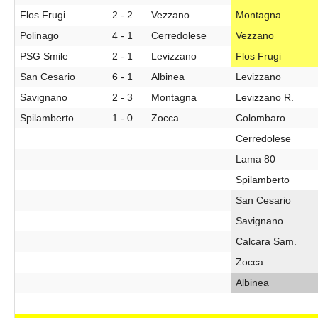
Flos Frugi
2 - 2
Vezzano
Montagna
Polinago
4 - 1
Cerredolese
Vezzano
PSG Smile
2 - 1
Levizzano
Flos Frugi
San Cesario
6 - 1
Albinea
Levizzano
Savignano
2 - 3
Montagna
Levizzano R.
Spilamberto
1 - 0
Zocca
Colombaro
Cerredolese
Lama 80
Spilamberto
San Cesario
Savignano
Calcara Sam.
Zocca
Albinea