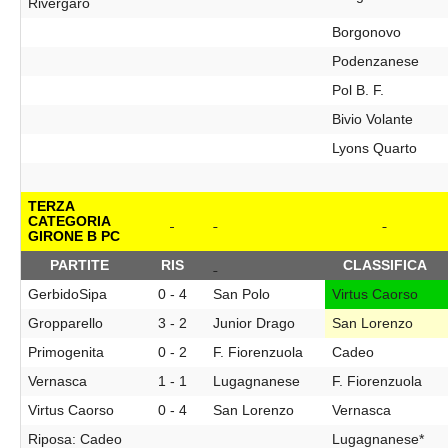
Rivergaro
Borgonovo
Podenzanese
Pol B. F.
Bivio Volante
Lyons Quarto
TERZA
CATEGORIA
GIRONE B PC
PARTITE
RIS
CLASSIFICA
GerbidoSipa
0 - 4
San Polo
Virtus Caorso
Gropparello
3 - 2
Junior Drago
San Lorenzo
Primogenita
0 - 2
F. Fiorenzuola
Cadeo
Vernasca
1 - 1
Lugagnanese
F. Fiorenzuola
Virtus Caorso
0 - 4
San Lorenzo
Vernasca
Riposa: Cadeo
Lugagnanese*