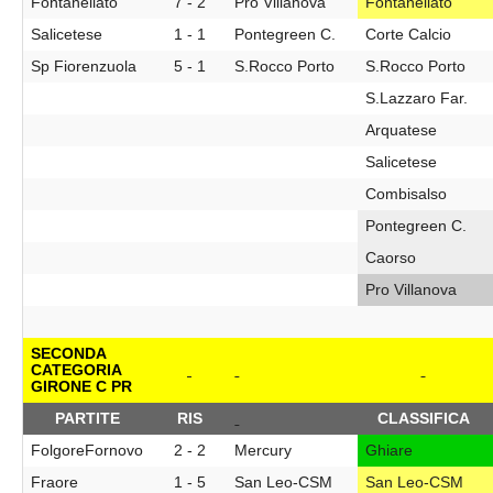
Fontanellato
7 - 2
Pro Villanova
Fontanellato
Salicetese
1 - 1
Pontegreen C.
Corte Calcio
Sp Fiorenzuola
5 - 1
S.Rocco Porto
S.Rocco Porto
S.Lazzaro Far.
Arquatese
Salicetese
Combisalso
Pontegreen C.
Caorso
Pro Villanova
SECONDA
CATEGORIA
GIRONE C PR
PARTITE
RIS
CLASSIFICA
FolgoreFornovo
2 - 2
Mercury
Ghiare
Fraore
1 - 5
San Leo-CSM
San Leo-CSM