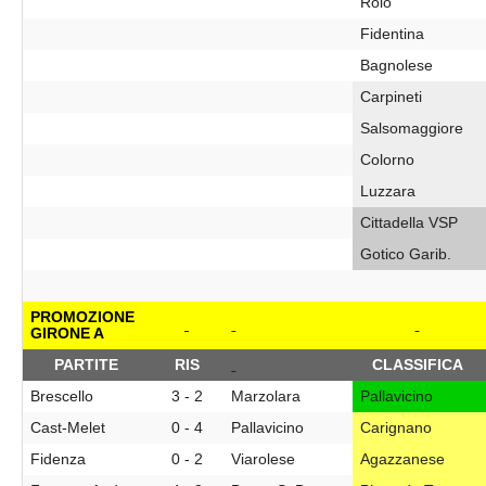
Rolo
Fidentina
Bagnolese
Carpineti
Salsomaggiore
Colorno
Luzzara
Cittadella VSP
Gotico Garib.
PROMOZIONE
GIRONE A
PARTITE
RIS
CLASSIFICA
Brescello
3 - 2
Marzolara
Pallavicino
Cast-Melet
0 - 4
Pallavicino
Carignano
Fidenza
0 - 2
Viarolese
Agazzanese