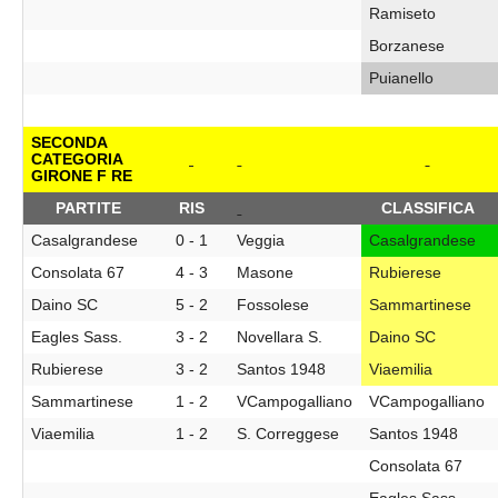
Ramiseto
Borzanese
Puianello
SECONDA
CATEGORIA
GIRONE F RE
PARTITE
RIS
CLASSIFICA
Casalgrandese
0 - 1
Veggia
Casalgrandese
Consolata 67
4 - 3
Masone
Rubierese
Daino SC
5 - 2
Fossolese
Sammartinese
Eagles Sass.
3 - 2
Novellara S.
Daino SC
Rubierese
3 - 2
Santos 1948
Viaemilia
Sammartinese
1 - 2
VCampogalliano
VCampogalliano
Viaemilia
1 - 2
S. Correggese
Santos 1948
Consolata 67