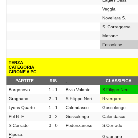
Eagles Sass.
Veggia
Novellara S.
S. Correggese
Masone
Fossolese
TERZA
CATEGORIA
GIRONE A PC
PARTITE
RIS
CLASSIFICA
Borgonovo
1 - 1
Bivio Volante
S.Filippo Neri
Gragnano
2 - 1
S.Filippo Neri
Rivergaro
Lyons Quarto
1 - 1
Calendasco
Gossolengo
Pol B. F.
0 - 2
Gossolengo
Calendasco
S.Corrado
0 - 0
Podenzanese
S.Corrado
Riposa:
Gragnano