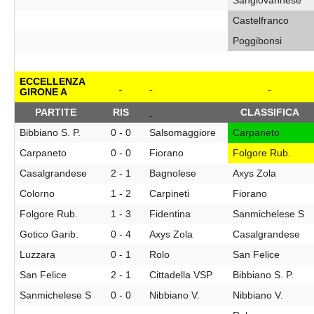
Sangiovannese
Castelfranco
Poggibonsi
ECCELLENZA
GIRONE A
PARTITE
RIS
CLASSIFICA
Bibbiano S. P.
0 - 0
Salsomaggiore
Carpaneto
Carpaneto
0 - 0
Fiorano
Folgore Rub.
Casalgrandese
2 - 1
Bagnolese
Axys Zola
Colorno
1 - 2
Carpineti
Fiorano
Folgore Rub.
1 - 3
Fidentina
Sanmichelese S
Gotico Garib.
0 - 4
Axys Zola
Casalgrandese
Luzzara
0 - 1
Rolo
San Felice
San Felice
2 - 1
Cittadella VSP
Bibbiano S. P.
Sanmichelese S
0 - 0
Nibbiano V.
Nibbiano V.