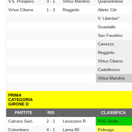
V.S. Prospero
3 - 1
Virtus Mandrio
Quarantolese
Virtus Cibeno
1 - 3
Reggiolo
Atletic Cdr
V. Libertas*
Guastalla
San Faustino
Cavezzo
Reggiolo
Virtus Cibeno
Cadelbosco
Virtus Mandrio
PRIMA
CATEGORIA
GIRONE D
PARTITE
RIS
CLASSIFICA
Calcara Sam.
2 - 1
Levizzano R.
PSG Smile
Colombaro
4 - 1
Lama 80
Polinago