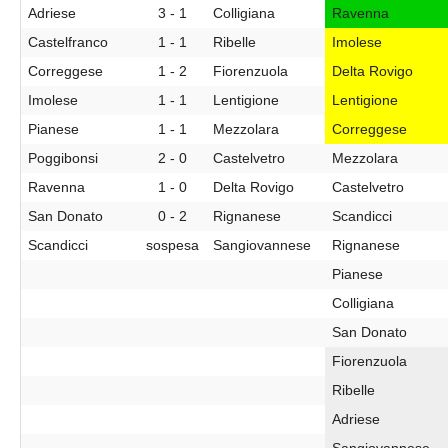
Adriese
3 - 1
Colligiana
Ravenna
Castelfranco
1 - 1
Ribelle
Imolese
Correggese
1 - 2
Fiorenzuola
Delta Rovigo
Imolese
1 - 1
Lentigione
Lentigione
Pianese
1 - 1
Mezzolara
Correggese
Poggibonsi
2 - 0
Castelvetro
Mezzolara
Ravenna
1 - 0
Delta Rovigo
Castelvetro
San Donato
0 - 2
Rignanese
Scandicci
Scandicci
sospesa
Sangiovannese
Rignanese
Pianese
Colligiana
San Donato
Fiorenzuola
Ribelle
Adriese