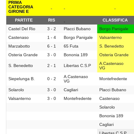
PRIMA
CATEGORIA
GIRONE E
PARTITE
RIS
CLASSIFICA
Castel Del Rio
3 - 2
Placci Bubano
Borgo Panigale
Castenaso
1 - 4
Borgo Panigale
Valsanterno
Marzabotto
6 - 1
65 Futa
S. Benedetto
Osteria Grande
3 - 0
Bononia 189
Osteria Grande
A.Castenaso
S. Benedetto
2 - 1
Libertas C.S.P
VG
A.Castenaso
Siepelunga B.
0 - 2
Montefredente
VG
Solarolo
3 - 0
Cagliari
Placci Bubano
Valsanterno
3 - 0
Montefredente
Castenaso
Solarolo
Bononia 189
Cagliari
Libertas C.S.P